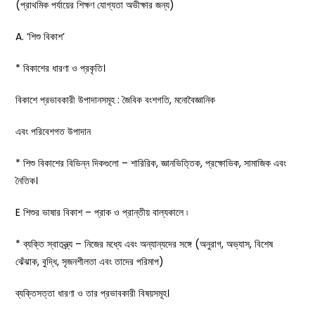
(প্রাথমিক পর্যায়ের শিক্ষণ যোগ্যতা অভীক্ষার জন্য)
A. ‘শিশু বিকাশ’
* বিকাশের ধারণা ও প্রকৃতি।
বিকাশে প্রভাবকারী উপাদানসমূহ : জৈবিক বংশগতি, মনোবৈজ্ঞানিক
এবং পরিবেশগত উপাদান
* শিশু বিকাশের বিভিন্ন দিকগুলো – শারিরিক, জ্ঞানভিত্তিক, প্রক্ষোভিক, সামাজিক এবং
নৈতিক।
E শিশুর ভাষার বিকাশ – প্রাক ও প্রান্তীয় বাল্যকালে ৷
* ব্যক্তি স্বাতন্ত্র্য – নিজের মধ্যে এবং অন্যান্যদের সঙ্গে (অনুরাগ, অভ্যাস, বিশেষ
ঝেঁঝাক, বুদ্ধি, সৃজনশীলতা এবং তাদের পরিমাপ)
ব্যক্তিসত্তা ধারণা ও তার প্রভাবকারী বিষয়সমূহ।