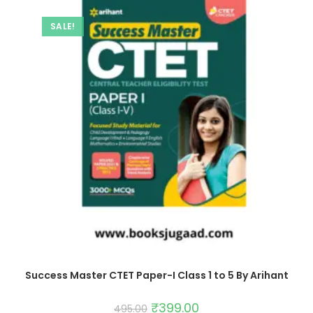
SALE!
Success Master CTET Paper-I Class 1 to 5 By Arihant
₹
399.00
495.00