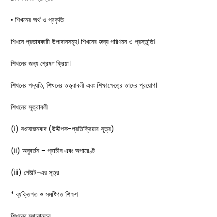
• শিখনের অর্থ ও প্রকৃতি
শিখনে প্রভাবকারী উপাদানসমূহ। শিখনের জন্য পরিণমন ও প্রস্তুতি।
শিখনের জন্য প্রেষণ ক্রিয়া।
শিখনের পদ্ধতি, শিখনের তত্ত্বাবলী এবং শিক্ষাক্ষেত্রে তাদের প্রয়োগ।
শিখনের সূত্রাবলী
(i) সংযোজনবাদ (উদ্দীপক-প্রতিক্রিয়ার সূত্র)
(ii) অনুবর্তন – প্রাচীন এবং অপারেণ্ট
(iii) গেষ্টাল্ট-এর সূত্র
* ব্যক্তিগত ও সমষ্টিগত শিক্ষণ
শিখনের স্থানান্তর