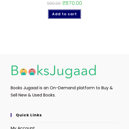
₹
870.00
900.00
Add to cart
Books Jugaad is an On-Demand platform to Buy &
Sell New & Used Books.
Quick Links
My Account