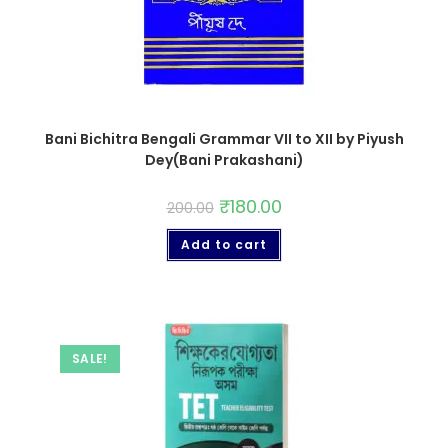
Bani Bichitra Bengali Grammar VII to XII by Piyush
Dey(Bani Prakashani)
₹
180.00
200.00
Add to cart
SALE!