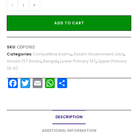
-
+
ADD TO CART
SKU:
CDPO102
Categories:
Competitive Exams
,
Assam Government Jobs
,
Assam TET Books
,
Bengali
,
Lower Primary TET
,
Upper Primary
(6-8)
F
T
E
W
S
a
w
m
h
h
c
itt
ai
a
ar
e
er
l
ts
e
DESCRIPTION
b
A
o
p
ADDITIONAL INFORMATION