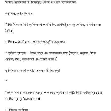
বিকাশে প্রভাবকারী উপাদানসমূহ : জৈবিক বংশগতি, মনোবৈজ্ঞানিক
এবং পরিবেশগত উপাদান
* শিশু বিকাশের বিভিন্ন দিকগুলো – শারিরিক, জ্ঞানভিত্তিক, প্রক্ষোভিক, সামাজিক এবং
নৈতিক।
E শিশুর ভাষার বিকাশ – প্রাক ও প্রান্তীয় বাল্যকালে ৷
* ব্যক্তি স্বাতন্ত্র্য – নিজের মধ্যে এবং অন্যান্যদের সঙ্গে (অনুরাগ, অভ্যাস, বিশেষ
ঝেঁঝাক, বুদ্ধি, সৃজনশীলতা এবং তাদের পরিমাপ)
ব্যক্তিসত্তা ধারণা ও তার প্রভাবকারী বিষয়সমূহ।
*
শিশুদের সাধারণ আচরণগত সমস্যা – কারণ ও প্রতিকার। সঙ্গতিবিধান, মানসিক স্বাস্থ্য ও
মানসিক স্বাস্থ্য বিজ্ঞানের ধারণা।
B. শিখনের প্রক্রিয়া