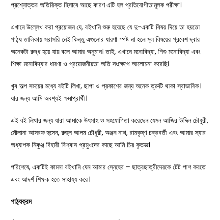
প্রশ্নোত্তর অতিরিক্ত হিসাবে আছে কারণ এটি হল প্রতিযোগীতামূলক পরীক্ষা।
এখানে উল্লেখ করা প্রয়োজন যে, বইখানি শুরু হয়েছে যে দু-একটি বিষয় দিয়ে তা হয়তো
পাঠ্য তালিকায় সরাসরি নেই কিন্তু এগুলোর ধারণা স্পষ্ট না হলে মূল বিষয়ের প্রবেশ দ্বার
অনেকটা রুদ্ধ হয়ে যায় বলে আমার অনুমান। তাই, এখানে মনোবিদ্যা, শিশু মনোবিদ্যা এবং
শিক্ষা মনোবিদ্যার ধারণা ও প্রয়োজনীয়তা অতি সংক্ষেপে আলোচনা করেছি।
খুব অল্প সময়ের মধ্যে বইটি লিখা, ছাপা ও প্রকাশের জন্য অনেক ত্রুটি থাকা স্বাভাবিক।
যার জন্য আমি অবশ্যই ক্ষমাপ্রার্থী।
এই বই লিখার জন্য যারা আমাকে উৎসাহ ও সহযোগিতা করেছেন যেমন আজির উদ্দিন চৌধুরী,
মৌলানা আসরফ হুসেন, রুহুল আলম চৌধুরী, অঞ্জন নাথ, রামকৃষ্ণ চক্রবর্তী এবং আমার স্যার
অধ্যাপক নিকুঞ্জ বিহারী বিশ্বাস প্রমুখদের কাছে আমি চির কৃতজ্ঞ।
পরিশেষে, একটিই কামনা বইখানি যেন আমার স্নেহের – ছাত্রছাত্রীদেরকে টেট পাশ করতে
এবং আদর্শ শিক্ষক হতে সাহায্য করে।
পাঠ্যক্রম