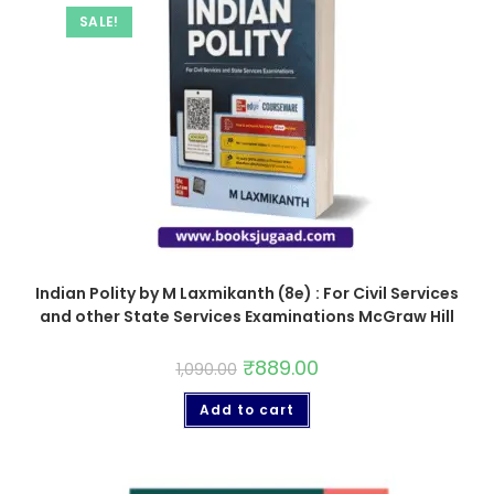
SALE!
Indian Polity by M Laxmikanth (8e) : For Civil Services
and other State Services Examinations McGraw Hill
₹
889.00
1,090.00
Add to cart